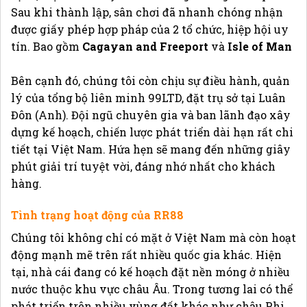
Sau khi thành lập, sân chơi đã nhanh chóng nhận
được giấy phép hợp pháp của 2 tổ chức, hiệp hội uy
tín. Bao gồm
Cagayan and Freeport
và
Isle of Man
Bên cạnh đó, chúng tôi còn chịu sự điều hành, quản
lý của tổng bộ liên minh 99LTD, đặt trụ sở tại Luân
Đôn (Anh). Đội ngũ chuyên gia và ban lãnh đạo xây
dựng kế hoạch, chiến lược phát triển dài hạn rất chi
tiết tại Việt Nam. Hứa hẹn sẽ mang đến những giây
phút giải trí tuyệt vời, đáng nhớ nhất cho khách
hàng.
Tình trạng hoạt động của RR88
Chúng tôi không chỉ có mặt ở Việt Nam mà còn hoạt
động mạnh mẽ trên rất nhiều quốc gia khác. Hiện
tại, nhà cái đang có kế hoạch đặt nền móng ở nhiều
nước thuộc khu vực châu Âu. Trong tương lai có thể
phát triển trên nhiều vùng đất khác như châu Phi,