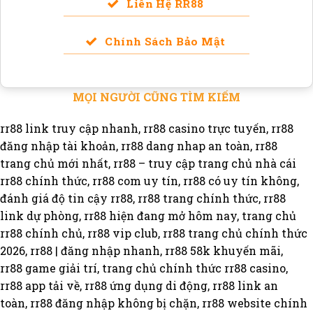
Liên Hệ RR88
Chính Sách Bảo Mật
MỌI NGƯỜI CŨNG TÌM KIẾM
rr88 link truy cập nhanh, rr88 casino trực tuyến, rr88
đăng nhập tài khoản, rr88 dang nhap an toàn, rr88
trang chủ mới nhất, rr88 – truy cập trang chủ nhà cái
rr88 chính thức, rr88 com uy tín, rr88 có uy tín không,
đánh giá độ tin cậy rr88, rr88 trang chính thức, rr88
link dự phòng, rr88 hiện đang mở hôm nay, trang chủ
rr88 chính chủ, rr88 vip club, rr88 trang chủ chính thức
2026, rr88 | đăng nhập nhanh, rr88 58k khuyến mãi,
rr88 game giải trí, trang chủ chính thức rr88 casino,
rr88 app tải về, rr88 ứng dụng di động, rr88 link an
toàn, rr88 đăng nhập không bị chặn, rr88 website chính