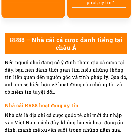
phút, uy tín.”
RR88 – Nhà cái cá cược danh tiếng tại
châu Á
Nếu người chơi đang có ý định tham gia cá cược tại
đây, bạn nên dành thời gian tìm hiểu những thông
tin liên quan đến nguồn gốc và tính pháp lý. Qua đó,
anh em sẽ hiểu hơn về hoạt động của chúng tôi và
có niềm tin tuyệt đối.
Nhà cái RR88 hoạt động uy tín
Nhà cái là địa chỉ cá cược quốc tế, chỉ mới du nhập
vào Việt Nam cách đây không lâu và hoạt động ổn
định, mạnh mẽ xuyên suốt trong những năm qua.