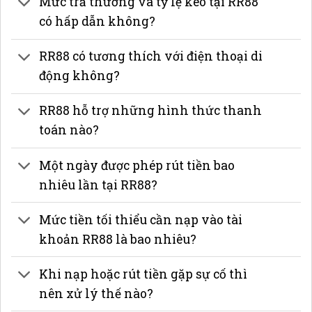
Mức trả thưởng và tỷ lệ kèo tại RR88
có hấp dẫn không?
RR88 có tương thích với điện thoại di
động không?
RR88 hỗ trợ những hình thức thanh
toán nào?
Một ngày được phép rút tiền bao
nhiêu lần tại RR88?
Mức tiền tối thiểu cần nạp vào tài
khoản RR88 là bao nhiêu?
Khi nạp hoặc rút tiền gặp sự cố thì
nên xử lý thế nào?