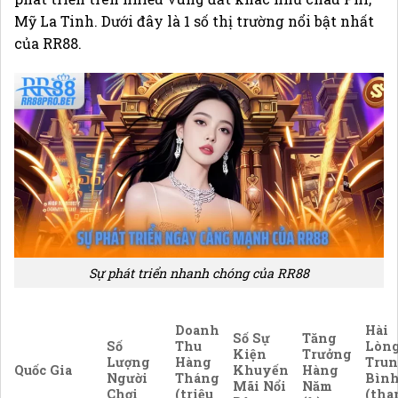
Mỹ La Tinh. Dưới đây là 1 số thị trường nổi bật nhất
của RR88.
Sự phát triển nhanh chóng của RR88
Doanh
Hài
Số Sự
Tăng
Số
Thu
Lòn
Kiện
Trưởng
Lượng
Hàng
Tru
Quốc Gia
Khuyến
Hàng
Người
Tháng
Bìn
Mãi Nổi
Năm
Chơi
(triệu
(tha