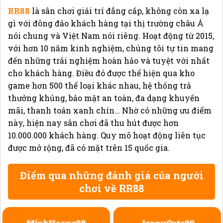
RR88
là sân chơi giải trí đẳng cấp, không còn xa lạ
gì với đông đảo khách hàng tại thị trường châu Á
nói chung và Việt Nam nói riêng. Hoạt động từ 2015,
với hơn 10 năm kinh nghiệm, chúng tôi tự tin mang
đến những trải nghiệm hoàn hảo và tuyệt vời nhất
cho khách hàng. Điều đó được thể hiện qua kho
game hơn 500 thể loại khác nhau, hệ thống trả
thưởng khủng, bảo mật an toàn, đa dạng khuyến
mãi, thanh toán xanh chín… Nhờ có những ưu điểm
này, hiện nay sân chơi đã thu hút được hơn
10.000.000 khách hàng. Quy mô hoạt động liên tục
được mở rộng, đã có mặt trên 15 quốc gia.
Điểm qua những đánh giá của người
chơi về RR88