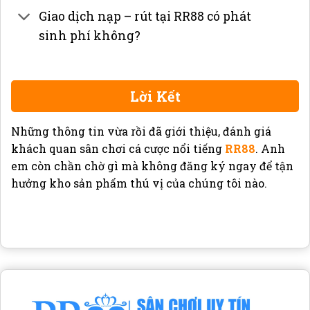
Giao dịch nạp – rút tại RR88 có phát
sinh phí không?
Lời Kết
Những thông tin vừa rồi đã giới thiệu, đánh giá
khách quan sân chơi cá cược nổi tiếng
RR88
. Anh
em còn chần chờ gì mà không đăng ký ngay để tận
hưởng kho sản phẩm thú vị của chúng tôi nào.