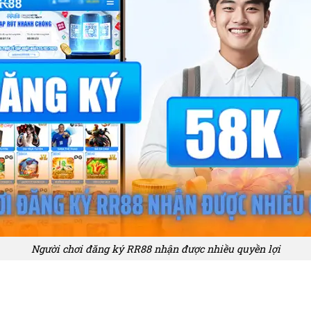
Người chơi đăng ký RR88 nhận được nhiều quyền lợi