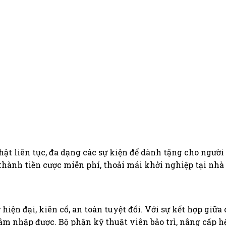
ật liên tục, đa dạng các sự kiện để dành tặng cho người
hành tiền cược miễn phí, thoải mái khởi nghiệp tại nhà 
hiện đại, kiên cố, an toàn tuyệt đối. Với sự kết hợp giữa
m nhập được. Bộ phận kỹ thuật viên bảo trì, nâng cấp hệ