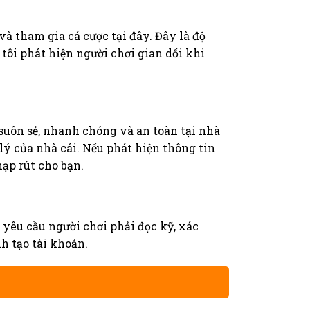
và tham gia cá cược tại đây. Đây là độ
tôi phát hiện người chơi gian dối khi
 suôn sẻ, nhanh chóng và an toàn tại nhà
ý của nhà cái. Nếu phát hiện thông tin
nạp rút cho bạn.
à yêu cầu người chơi phải đọc kỹ, xác
h tạo tài khoản.