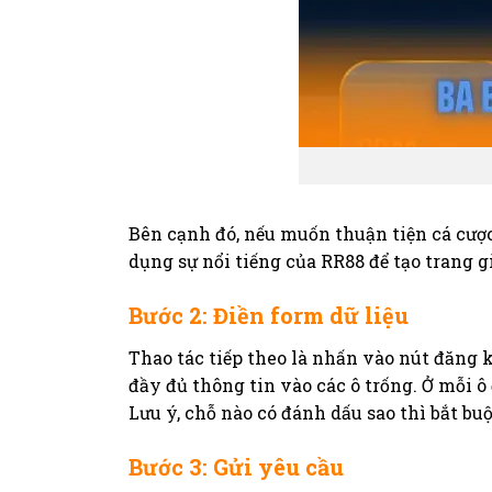
Bên cạnh đó, nếu muốn thuận tiện cá cược, 
dụng sự nổi tiếng của RR88 để tạo trang g
Bước 2: Điền form dữ liệu
Thao tác tiếp theo là nhấn vào nút đăng 
đầy đủ thông tin vào các ô trống. Ở mỗi ô
Lưu ý, chỗ nào có đánh dấu sao thì bắt buộ
Bước 3: Gửi yêu cầu