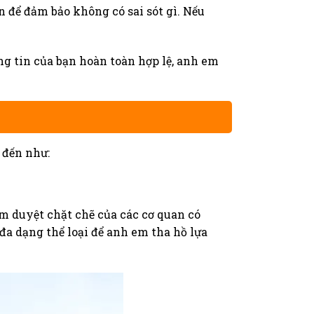
n để đảm bảo không có sai sót gì. Nếu
ng tin của bạn hoàn toàn hợp lệ, anh em
ể đến như:
ểm duyệt chặt chẽ của các cơ quan có
đa dạng thể loại để anh em tha hồ lựa