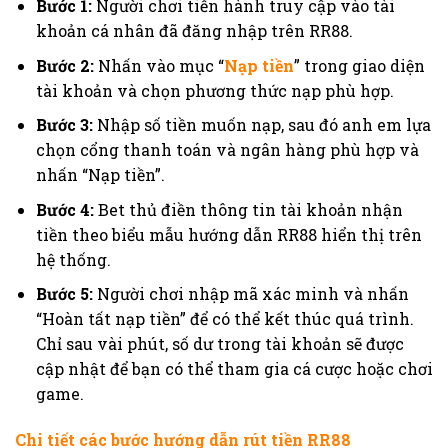
Bước 1:
Người chơi tiến hành truy cập vào tài
khoản cá nhân đã đăng nhập trên RR88.
Bước 2:
Nhấn vào mục “
Nạp tiền
” trong giao diện
tài khoản và chọn phương thức nạp phù hợp.
Bước 3:
Nhập số tiền muốn nạp, sau đó anh em lựa
chọn cổng thanh toán và ngân hàng phù hợp và
nhấn “Nạp tiền”.
Bước 4:
Bet thủ điền thông tin tài khoản nhận
tiền theo biểu mẫu hướng dẫn RR88 hiển thị trên
hệ thống.
Bước 5:
Người chơi nhập mã xác minh và nhấn
“Hoàn tất nạp tiền” để có thể kết thúc quá trình.
Chỉ sau vài phút, số dư trong tài khoản sẽ được
cập nhật để bạn có thể tham gia cá cược hoặc chơi
game.
Chi tiết các bước hướng dẫn rút tiền RR88