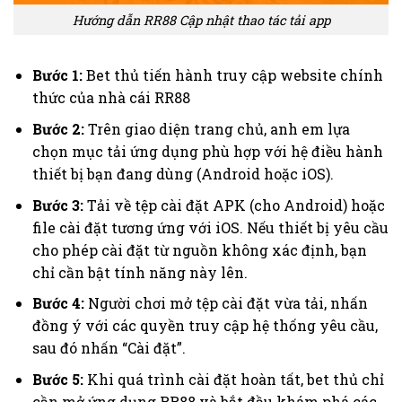
Hướng dẫn RR88 Cập nhật thao tác tải app
Bước 1:
Bet thủ tiến hành truy cập website chính
thức của nhà cái RR88
Bước 2:
Trên giao diện trang chủ, anh em lựa
chọn mục tải ứng dụng phù hợp với hệ điều hành
thiết bị bạn đang dùng (Android hoặc iOS).
Bước 3:
Tải về tệp cài đặt APK (cho Android) hoặc
file cài đặt tương ứng với iOS. Nếu thiết bị yêu cầu
cho phép cài đặt từ nguồn không xác định, bạn
chỉ cần bật tính năng này lên.
Bước 4:
Người chơi mở tệp cài đặt vừa tải, nhấn
đồng ý với các quyền truy cập hệ thống yêu cầu,
sau đó nhấn “Cài đặt”.
Bước 5:
Khi quá trình cài đặt hoàn tất, bet thủ chỉ
cần mở ứng dụng RR88 và bắt đầu khám phá các