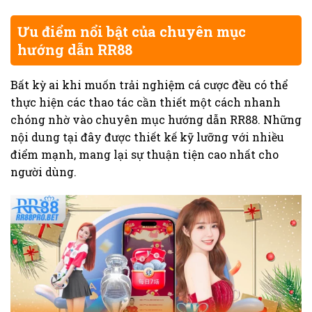
Ưu điểm nổi bật của chuyên mục
hướng dẫn RR88
Bất kỳ ai khi muốn trải nghiệm cá cược đều có thể
thực hiện các thao tác cần thiết một cách nhanh
chóng nhờ vào chuyên mục hướng dẫn RR88. Những
nội dung tại đây được thiết kế kỹ lưỡng với nhiều
điểm mạnh, mang lại sự thuận tiện cao nhất cho
người dùng.