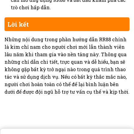
trò chơi hấp dẫn.
Lời kết
Những nội dung trong phần hướng dẫn RR88 chính
là kim chỉ nam cho người chơi mới lẫn thành viên
lâu năm khi tham gia vào nền tảng này. Thông qua
những chỉ dẫn chi tiết, trực quan và dễ hiểu, bạn sẽ
không gặp bất kỳ trở ngại nào trong quá trình thao
tác và sử dụng dịch vụ. Nếu có bất kỳ thắc mắc nào,
người chơi hoàn toàn có thể để lại bình luận bên
dưới để được đội ngũ hỗ trợ tư vấn cụ thể và kịp thời.