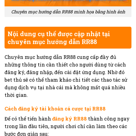
Chuyên mục hướng dẫn RR88 minh họa bằng hình ảnh
Nội dung cụ thể được cập nhật tại
chuyên mục hướng dẫn RR88
Chuyên mục hướng dẫn RR88 cung cấp đầy đủ
những thông tin cần thiết cho người dùng từ cách
đăng ký, đăng nhập, đến cài đặt ứng dụng. Nhờ đó
bet thủ sẽ có thể tham khảo chi tiết các thao tác sử
dụng dịch vụ tại nhà cái mà không mất quá nhiều
thời gian.
Cách đăng ký tài khoản cá cược tại RR88
Để có thể tiến hành
đăng ký RR88
thành công ngay
trong lần đầu tiên, người chơi chỉ cần làm theo các
bước đơn giản sau: