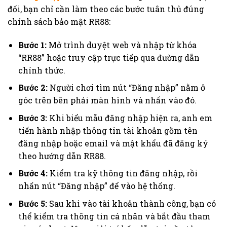
đối, bạn chỉ cần làm theo các bước tuân thủ đúng
chính sách bảo mật RR88:
Bước 1:
Mở trình duyệt web và nhập từ khóa
“RR88” hoặc truy cập trực tiếp qua đường dẫn
chính thức.
Bước 2:
Người chơi tìm nút “Đăng nhập” nằm ở
góc trên bên phải màn hình và nhấn vào đó.
Bước 3:
Khi biểu mẫu đăng nhập hiện ra, anh em
tiến hành nhập thông tin tài khoản gồm tên
đăng nhập hoặc email và mật khẩu đã đăng ký
theo hướng dẫn RR88.
Bước 4:
Kiểm tra kỹ thông tin đăng nhập, rồi
nhấn nút “Đăng nhập” để vào hệ thống.
Bước 5:
Sau khi vào tài khoản thành công, bạn có
thể kiểm tra thông tin cá nhân và bắt đầu tham