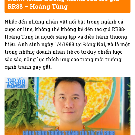
RR88 – Hoàng Tùng
Nhắc đến những nhân vật nổi bật trong ngành cá
cược online, không thể không kể đến tác giả RR88-
Hoàng Tùng là người sáng lập và điều hành thương
hiệu. Anh sinh ngày 1/4/1988 tại Đồng Nai, và là một
trong những doanh nhân trẻ có tư duy chiến lược
sắc sảo, năng lực thích ứng cao trong môi trường
cạnh tranh gay gắt.