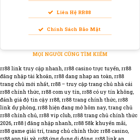
Liên Hệ RR88
Chính Sách Bảo Mật
MỌI NGƯỜI CŨNG TÌM KIẾM
rr88 link truy cập nhanh, rr88 casino trực tuyến, rr88
đăng nhập tài khoản, rr88 dang nhap an toàn, rr88
trang chủ mới nhất, rr88 – truy cập trang chủ nhà cái
rr88 chính thức, rr88 com uy tín, rr88 có uy tín không,
đánh giá độ tin cậy rr88, rr88 trang chính thức, rr88
link dự phòng, rr88 hiện đang mở hôm nay, trang chủ
rr88 chính chủ, rr88 vip club, rr88 trang chủ chính thức
2026, rr88 | đăng nhập nhanh, rr88 58k khuyến mãi,
rr88 game giải trí, trang chủ chính thức rr88 casino,
rr88 app tải về, rr88 ứng dụng di động, rr88 link an