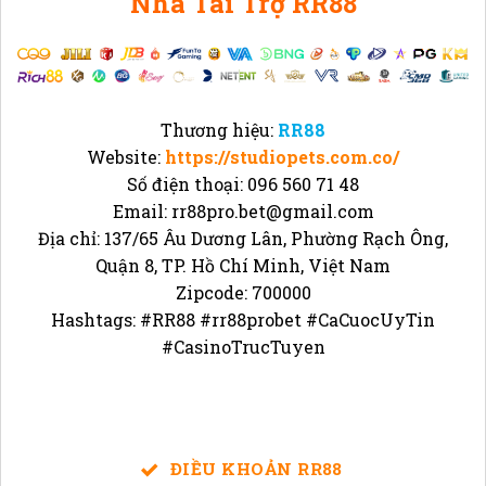
Nhà Tài Trợ RR88
Thương hiệu:
RR88
Website:
https://studiopets.com.co/
Số điện thoại: 096 560 71 48
Email:
rr88pro.bet@gmail.com
Địa chỉ: 137/65 Âu Dương Lân, Phường Rạch Ông,
Quận 8, TP. Hồ Chí Minh, Việt Nam
Zipcode: 700000
Hashtags: #RR88 #rr88probet #CaCuocUyTin
#CasinoTrucTuyen
ĐIỀU KHOẢN RR88