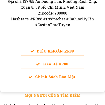
Địa chỉ: 137/65 Âu Dương Lân, Phường Rạch Ông,
Quận 8, TP. Hồ Chí Minh, Việt Nam
Zipcode: 700000
Hashtags: #RR88 #rr88probet #CaCuocUyTin
#CasinoTrucTuyen
ĐIỀU KHOẢN RR88
Liên Hệ RR88
Chính Sách Bảo Mật
MỌI NGƯỜI CŨNG TÌM KIẾM