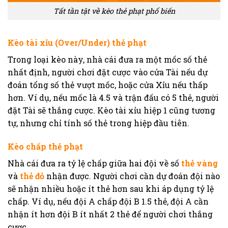
Tất tần tật về kèo thẻ phạt phổ biến
Kèo tài xỉu (Over/Under) thẻ phạt
Trong loại kèo này, nhà cái đưa ra một mốc số thẻ
nhất định, người chơi đặt cược vào cửa Tài nếu dự
đoán tổng số thẻ vượt mốc, hoặc cửa Xỉu nếu thấp
hơn. Ví dụ, nếu mốc là 4.5 và trận đấu có 5 thẻ, người
đặt Tài sẽ thắng cược. Kèo tài xỉu hiệp 1 cũng tương
tự, nhưng chỉ tính số thẻ trong hiệp đầu tiên.
Kèo chấp thẻ phạt
Nhà cái đưa ra tỷ lệ chấp giữa hai đội về số
thẻ vàng
và
thẻ đỏ
nhận được. Người chơi cần dự đoán đội nào
sẽ nhận nhiều hoặc ít thẻ hơn sau khi áp dụng tỷ lệ
chấp. Ví dụ, nếu đội A chấp đội B 1.5 thẻ, đội A cần
nhận ít hơn đội B ít nhất 2 thẻ để người chơi thắng
cược.