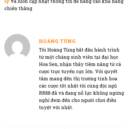
lý
và luôn cập nhật thông tin để nâng cao khả năng
chiến thắng.
HOÀNG TÙNG
Tôi Hoàng Tùng bắt đầu hành trình
từ một chàng sinh viên tại đại học
Hoa Sen, nhận thấy tiềm năng từ cá
cược trực tuyến cực lớn. Với quyết
tâm mang đến thị trường tinh hoa
các cược tốt nhất tôi cùng đội ngũ
RR88 đã và đang nỗ lực không ngừng
nghỉ đem đến cho người chơi điều
tuyệt vời nhất.