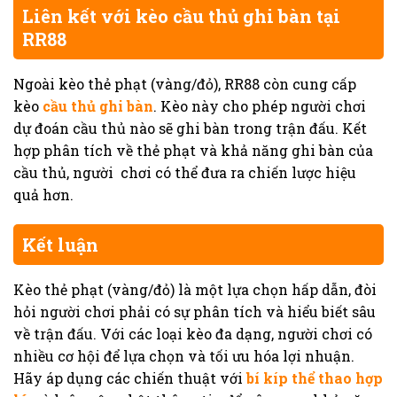
Liên kết với kèo cầu thủ ghi bàn tại
RR88
Ngoài kèo thẻ phạt (vàng/đỏ), RR88 còn cung cấp
kèo
cầu thủ ghi bàn
. Kèo này cho phép người chơi
dự đoán cầu thủ nào sẽ ghi bàn trong trận đấu. Kết
hợp phân tích về thẻ phạt và khả năng ghi bàn của
cầu thủ, người chơi có thể đưa ra chiến lược hiệu
quả hơn.
Kết luận
Kèo thẻ phạt (vàng/đỏ) là một lựa chọn hấp dẫn, đòi
hỏi người chơi phải có sự phân tích và hiểu biết sâu
về trận đấu. Với các loại kèo đa dạng, người chơi có
nhiều cơ hội để lựa chọn và tối ưu hóa lợi nhuận.
Hãy áp dụng các chiến thuật với
bí kíp thể thao hợp