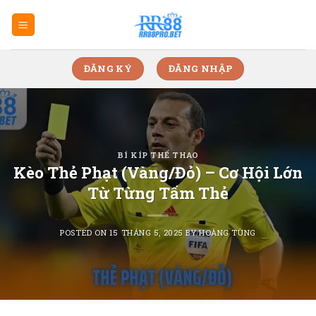
Skip
to
content
ĐĂNG KÝ
ĐĂNG NHẬP
BÍ KÍP THỂ THAO
Kèo Thẻ Phạt (Vàng/Đỏ) – Cơ Hội Lớn
Từ Từng Tấm Thẻ
POSTED ON
15 THÁNG 5, 2025
BY
HOÀNG TÙNG