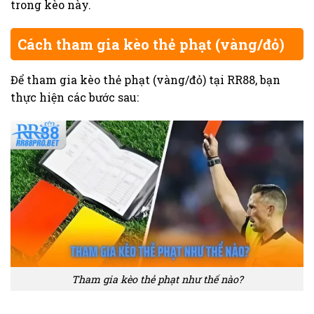
trong kèo này.
Cách tham gia kèo thẻ phạt (vàng/đỏ)
Để tham gia kèo thẻ phạt (vàng/đỏ) tại RR88, bạn
thực hiện các bước sau:
Tham gia kèo thẻ phạt như thế nào?