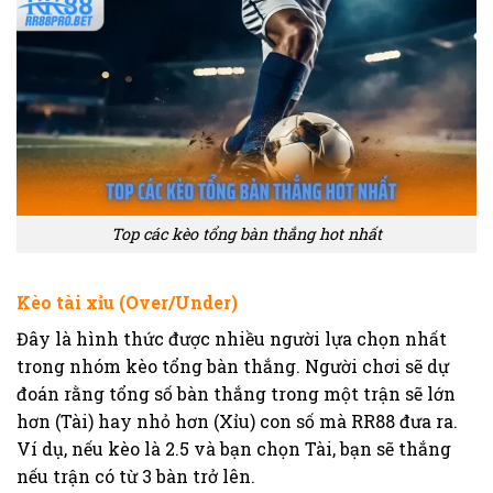
Top các kèo tổng bàn thắng hot nhất
Kèo tài xỉu (Over/Under)
Đây là hình thức được nhiều người lựa chọn nhất
trong nhóm kèo tổng bàn thắng. Người chơi sẽ dự
đoán rằng tổng số bàn thắng trong một trận sẽ lớn
hơn (Tài) hay nhỏ hơn (Xỉu) con số mà RR88 đưa ra.
Ví dụ, nếu kèo là 2.5 và bạn chọn Tài, bạn sẽ thắng
nếu trận có từ 3 bàn trở lên.