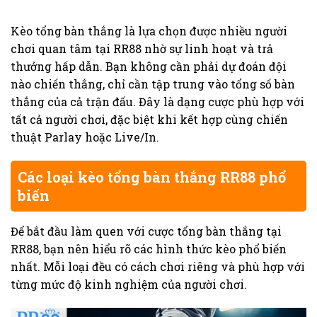
Kèo tổng bàn thắng là lựa chọn được nhiều người
chơi quan tâm tại RR88 nhờ sự linh hoạt và trả
thưởng hấp dẫn. Bạn không cần phải dự đoán đội
nào chiến thắng, chỉ cần tập trung vào tổng số bàn
thắng của cả trận đấu. Đây là dạng cược phù hợp với
tất cả người chơi, đặc biệt khi kết hợp cùng chiến
thuật Parlay hoặc Live/In.
Các loại kèo tổng bàn thắng RR88 phổ
biến
Để bắt đầu làm quen với cược tổng bàn thắng tại
RR88, bạn nên hiểu rõ các hình thức kèo phổ biến
nhất. Mỗi loại đều có cách chơi riêng và phù hợp với
từng mức độ kinh nghiệm của người chơi.