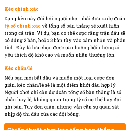
Kèo chính xác
Dạng kèo này đòi hỏi người chơi phải đưa ra dự đoán
tỷ số chính xác
về tổng số bàn thắng sẽ xuất hiện
trong cả trận. Ví dụ, bạn có thể cược rằng trận đấu sẽ
có đúng 2 bàn, hoặc 3 bàn tùy vào cảm nhận và phân
tích. Đây là lựa chọn được ưa chuộng bởi những ai
yêu thích độ khó cao và muốn nhận thưởng lớn.
Kèo chẵn/lẻ
Nếu bạn mới bắt đầu và muốn một loại cược đơn
giản, kèo chẵn/lẻ sẽ là một điểm khởi đầu hợp lý.
Người chơi chỉ cần dự đoán tổng số bàn thắng là số
chẵn hay lẻ, không quan trọng tỷ số cụ thể hay đội
ghi bàn. Tuy đơn giản, nhưng vẫn cần sự quan sát
nhịp độ thi đấu của các đội bóng.