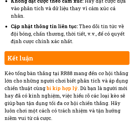
Không đặt cược theo cảm xúc:
Hãy đặt cược dựa
vào phân tích và dữ liệu thay vì cảm xúc cá
nhân.
Cập nhật thông tin liên tục:
Theo dõi tin tức về
đội bóng, chấn thương, thời tiết, v.v., để có quyết
định cược chính xác nhất.
Kết luận
Kèo tổng bàn thắng tại RR88 mang đến cơ hội thắng
lớn cho những người chơi biết phân tích và áp dụng
chiến thuật cùng
bí kíp hợp lý
. Dù bạn là người mới
hay đã có kinh nghiệm, việc hiểu rõ các loại kèo sẽ
giúp bạn tận dụng tối đa cơ hội chiến thắng. Hãy
luôn chơi một cách có trách nhiệm và tận hưởng
niềm vui từ cá cược.