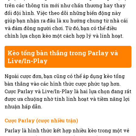
trên các thông tin mới như chấn thương hay thay
đổi đội hình. Việc theo dõi những biến động này
giúp bạn nhận ra đâu là xu hướng chung từ nhà cái
và đám đông người chơi. Từ đó, bạn có thể điều
chỉnh lựa chọn kèo một cách hợp lý và linh hoạt.
Kèo tổng bàn thắng trong Parlay và
Live/In-Play
Ngoài cược đơn, bạn cũng có thể áp dụng kèo tổng
bàn thắng vào các hình thức cược phức tạp hơn.
Cược Parlay và Live/In-Play là hai lựa chọn đang rất
được ưa chuộng nhờ tính linh hoạt và tiềm năng lợi
nhuận hấp dẫn.
Cược Parlay (cược nhiều trận)
Parlay là hình thức kết hợp nhiều kèo trong một vé