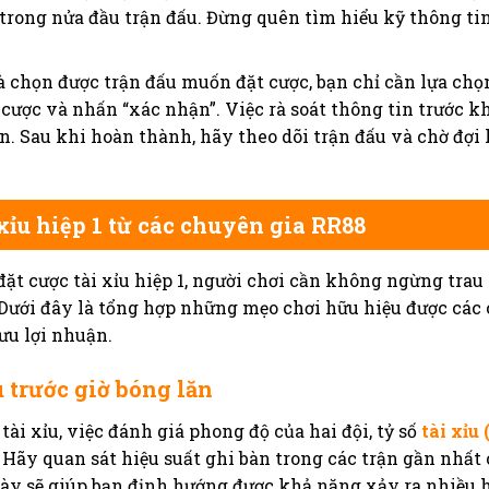
trong nửa đầu trận đấu. Đừng quên tìm hiểu kỹ thông tin
 chọn được trận đấu muốn đặt cược, bạn chỉ cần lựa chọn
 cược và nhấn “xác nhận”. Việc rà soát thông tin trước k
. Sau khi hoàn thành, hãy theo dõi trận đấu và chờ đợi
xỉu hiệp 1 từ các chuyên gia RR88
ặt cược tài xỉu hiệp 1, người chơi cần không ngừng trau
 Dưới đây là tổng hợp những mẹo chơi hữu hiệu được các c
ưu lợi nhuận.
 trước giờ bóng lăn
tài xỉu, việc đánh giá phong độ của hai đội, tỷ số
tài xỉu
 Hãy quan sát hiệu suất ghi bàn trong các trận gần nhất c
này sẽ giúp bạn định hướng được khả năng xảy ra nhiều h