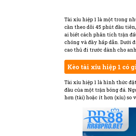
Tài xỉu hiệp 1 là một trong n
cần theo dõi 45 phút đầu tiên
ai biết cách phân tích trận đ
chóng và đầy hấp dẫn. Dưới 
cao thủ đi trước dành cho an
Kèo tài xỉu hiệp 1 có g
Tài xỉu hiệp 1 là hình thức đ
đầu của một trận bóng đá. Ng
hơn (tài) hoặc ít hơn (xỉu) so