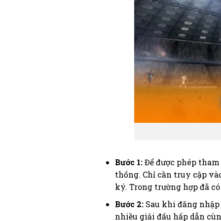
Bước 1:
Để được phép tham g
thống. Chỉ cần truy cập và
ký. Trong trường hợp đã có 
Bước 2:
Sau khi đăng nhập t
nhiều giải đấu hấp dẫn cùn