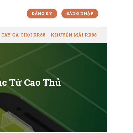
ĐĂNG KÝ
ĐĂNG NHẬP
 TAY GÀ CHỌI RR88
KHUYẾN MÃI RR88
ác Từ Cao Thủ