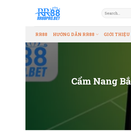
Skip
to
content
RR88
HƯỚNG DẪN RR88
GIỚI THIỆU
Cẩm Nang Bắt