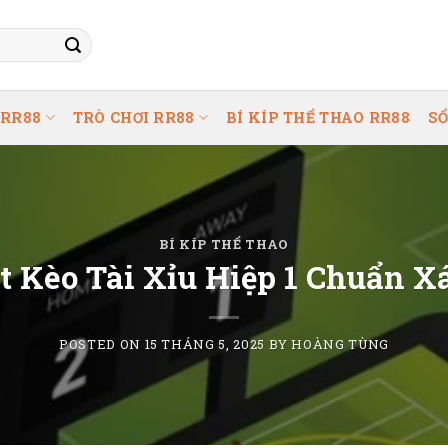
 RR88
TRÒ CHƠI RR88
BÍ KÍP THỂ THAO RR88
SỔ
BÍ KÍP THỂ THAO
 Kèo Tài Xỉu Hiệp 1 Chuẩn X
POSTED ON
15 THÁNG 5, 2025
BY
HOÀNG TÙNG