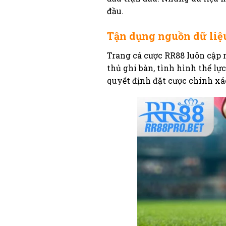
đầu.
Tận dụng nguồn dữ liệ
Trang cá cược RR88 luôn cập n
thủ ghi bàn, tình hình thể lự
quyết định đặt cược chính xác