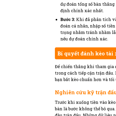
dự đoán tổng số bàn thắng 
định chính xác nhất.
Bước 3:
Khi đã phân tích và
đoán cá nhân, nhập số tiền
trọng nhằm tránh nhầm lẫn
nếu dự đoán chính xác.
Bí quyết đánh kèo tài 
Để chiến thắng khi tham gia đ
trong cách tiếp cận trận đấu.
bạn bắt kèo chuẩn hơn và tối 
Nghiên cứu kỹ trận đấu
Trước khi xuống tiền vào kèo 
bàn là bước không thể bỏ qua.
đầu trận đấu. Những dữ liệu 