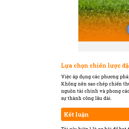
Lựa chọn chiến lược đặ
Việc áp dụng các phương ph
Không nên sao chép chiến thu
nguồn tài chính và phong các
sự thành công lâu dài.
Kết luận
Tài xỉu hiệp 1 là cơ hội để b