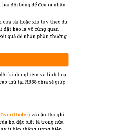
 hai đội bóng để đưa ra nhận
 cửa tài hoặc xỉu tùy theo dự
hi đặt kèo là vô cùng quan
 kết quả để nhận phần thưởng
 dồi kinh nghiệm và linh hoạt
ao thủ tại RR88 chia sẻ giúp
 (Over/Under)
và cầu thủ ghi
ủa họ, đặc biệt là trong nửa
ay ít bàn thắng trong hiệp