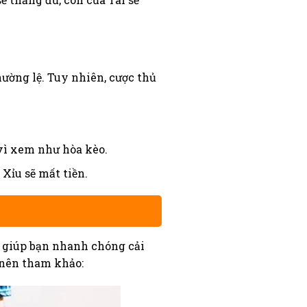
ường lệ. Tuy nhiên, cược thủ
 vì xem như hòa kèo.
 Xỉu sẽ mất tiền.
ẽ giúp bạn nhanh chóng cải
 nên tham khảo: