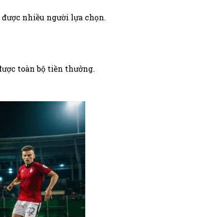
c được nhiều người lựa chọn.
được toàn bộ tiền thưởng.