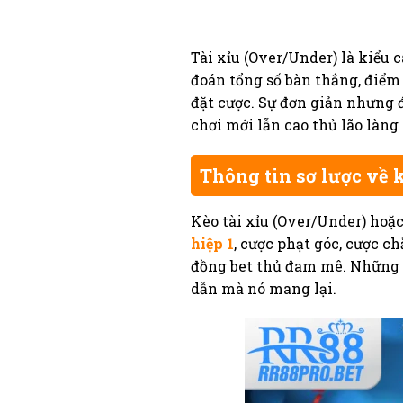
Tài xỉu (Over/Under) là kiểu 
đoán tổng số bàn thắng, điểm 
đặt cược. Sự đơn giản nhưng 
chơi mới lẫn cao thủ lão làng
Thông tin sơ lược về k
Kèo tài xỉu (Over/Under) hoặc
hiệp 1
, cược phạt góc, cược c
đồng bet thủ đam mê. Những n
dẫn mà nó mang lại.