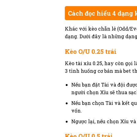
Cách đọc hiểu 4 dạng 
Khác với kèo chẵn lẻ (Odd/Eve
dạng. Dưới đây là những dạng
Kèo O/U 0.25 trái
Kèo tài xỉu 0.25, hay còn gọi
3 tình huống cơ bản mà bet th
Nếu bạn đặt Tài và đội được
người chọn Xỉu sẽ thua sạc
Nếu bạn chọn Tài và kết qu
vốn.
Ngược lại, nếu chọn Xỉu và 
Kèo O/U 0.5 trái