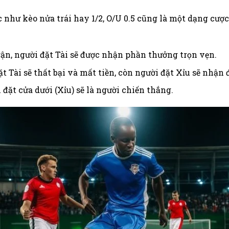
c như kèo nửa trái hay 1/2, O/U 0.5 cũng là một dạng cượ
ận, người đặt Tài sẽ được nhận phần thưởng trọn vẹn.
t Tài sẽ thất bại và mất tiền, còn người đặt Xỉu sẽ nhận 
i đặt cửa dưới (Xỉu) sẽ là người chiến thắng.