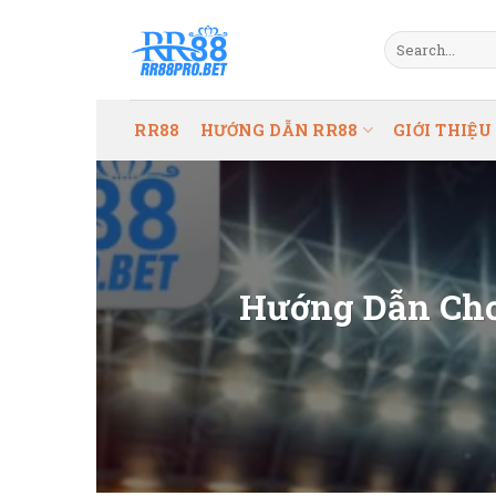
Skip
to
content
RR88
HƯỚNG DẪN RR88
GIỚI THIỆU
Hướng Dẫn Chơi