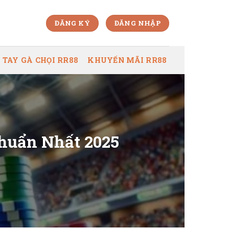
ĐĂNG KÝ
ĐĂNG NHẬP
 TAY GÀ CHỌI RR88
KHUYẾN MÃI RR88
Chuẩn Nhất 2025