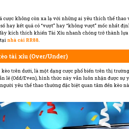
cá cược không còn xa lạ với những ai yêu thích thể thao 
số hay kết quả có “vượt” hay “không vượt” mốc nhất định
đầy kích thích khiến Tài Xỉu nhanh chóng trở thành lựa
 tại
nhà cái RR88
.
èo tài xỉu (Over/Under)
 kèo trên dưới, là một dạng cược phổ biến trên thị trườ
hẵn lẻ (Odd/Even), hình thức này vẫn luôn nhận được sự y
gười yêu thể thao thường đặc biệt quan tâm đến kèo nà