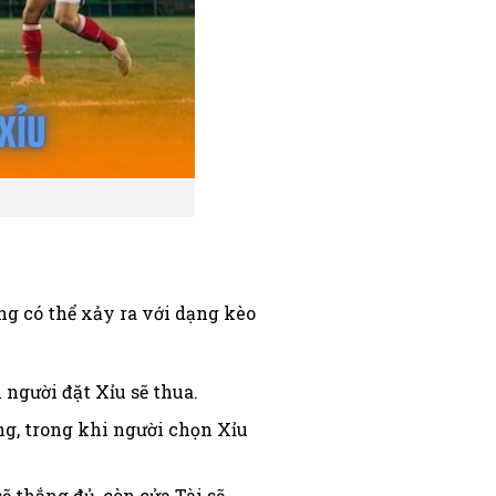
ống có thể xảy ra với dạng kèo
n người đặt Xỉu sẽ thua.
ng, trong khi người chọn Xỉu
ẽ thắng đủ, còn cửa Tài sẽ