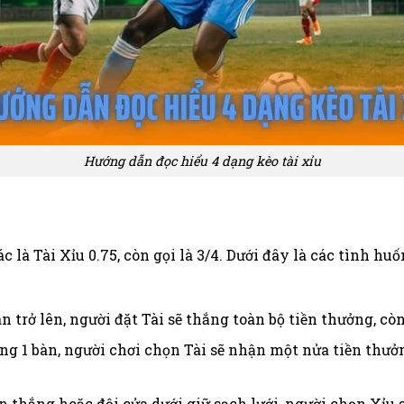
Hướng dẫn đọc hiểu 4 dạng kèo tài xỉu
 là Tài Xỉu 0.75, còn gọi là 3/4. Dưới đây là các tình hu
àn trở lên, người đặt Tài sẽ thắng toàn bộ tiền thưởng, cò
úng 1 bàn, người chơi chọn Tài sẽ nhận một nửa tiền thưở
 thắng hoặc đội cửa dưới giữ sạch lưới, người chọn Xỉu s